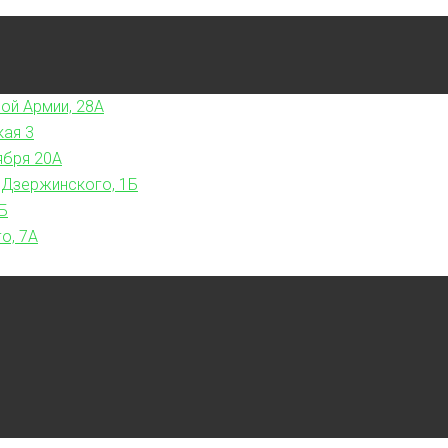
ой Армии, 28А
кая 3
ября 20А
 Дзержинского, 1Б
Б
о, 7А