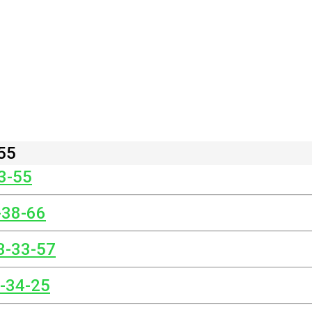
55
3-55
-38-66
3-33-57
8-34-25