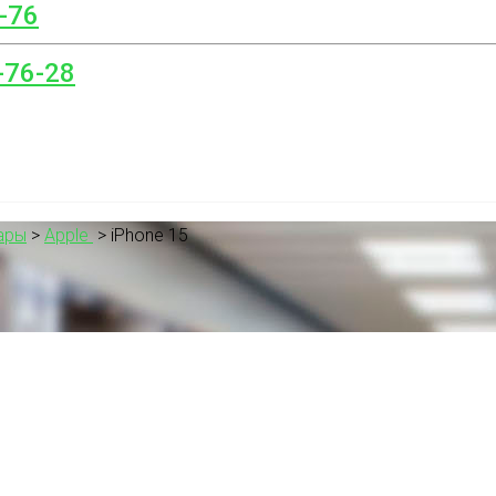
-76
-76-28
ары
>
Apple
>
iPhone 15