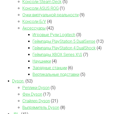
Консоли Steam Deck
(5)
Консоли ASUS ROG
(1)
Очки виртуальной реальности
(9)
Консоли Б/У
(4)
Аксессуары
(42)
Игровые Рули Logitech
(3)
Геймпады PlayStation 5 DualSense
(12)
Геймпады PlayStation 4 DualShock
(4)
Геймпады XBOX Series X\S
(7)
Наушники
(4)
Зарядные станции
(6)
Вертикальные подставки
(5)
Dyson
(52)
Реплики Dyson
(5)
Фен Dyson
(17)
Стайлер Dyson
(21)
Выпрямитель Dyson
(8)