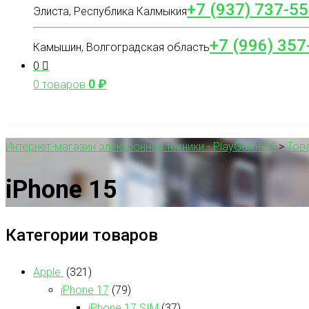
+7 (937) 737-55
Элиста, Республика Калмыкия
+7 (996) 357
Камышин, Волгоградская область
0
0
₽
0 товаров
Интернет-магазин электронной техники - PlayGame34
>
Тов
iPhone 15
Категории товаров
Apple
(321)
iPhone 17
(79)
iPhone 17 SIM
(37)