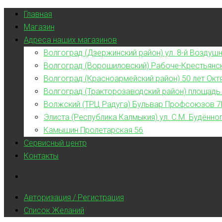
Главная
Магазин
Адреса наших магазинов
Волгоград (Дзержинский район) ул. 8-й Воздушн
Волгоград (Ворошиловский) Рабоче-Крестьянс
Волгоград (Красноармейский район) 50 лет Окт
Волгоград (Тракторозаводский район) площадь
Волжский (ТРЦ Радуга) Бульвар Профсоюзов 7
Элиста (Республика Калмыкия) ул. С.М. Будённог
Камышин Пролетарская 56
Сервисный центр
Контакты
Авторизация / Регистрация
Список Желаний