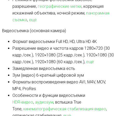
разрешение,
географические метки
, коррекция
искажений объектива, ночной режим,
панорамная
съемка
,
ещё
Видеосъемка (основная камера)
Формат видеосъемки
Full HD, HD, Ultra HD 4K
Разрешение видео и частота кадров
1280×720 (30
кадр./сек.), 1920×1080 (25 кадр./сек.), 1920×1080 (30
кадр./сек.), 1920×1080 (60 кадр./сек.),
ещё
Замедленная видеосъемка
есть
Зум (видео)
6-кратный цифровой зум
Форматы воспроизведения видео
AVI, M4V, MOV,
MP4, ProRes
Особенности и функции видеосъемки
HDR‑видео
,
аудиозум
, вспышка True
Tone,
кинематографическая стабилизация видео
,
оптическая стабилизация,
ещё