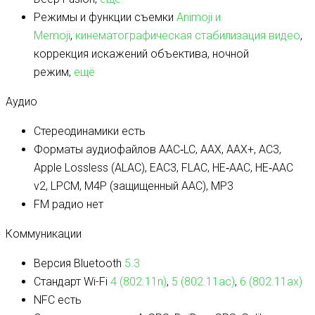
Режимы и функции съемки
Animoji и
Memoji
,
кинематографическая стабилизация видео
,
коррекция искажений объектива, ночной
режим,
ещё
Аудио
Стереодинамики
есть
Форматы аудиофайлов
AAC‑LC, AAX, AAX+, AC3,
Apple Lossless (ALAC), EAC3, FLAC, HE‑AAC, HE‑AAC
v2, LPCM, M4P (защищенный AAC), MP3
FM радио
нет
Коммуникации
Версия Bluetooth
5.3
Стандарт Wi-Fi
4 (802.11n)
,
5 (802.11ac)
,
6 (802.11ax)
NFC
есть