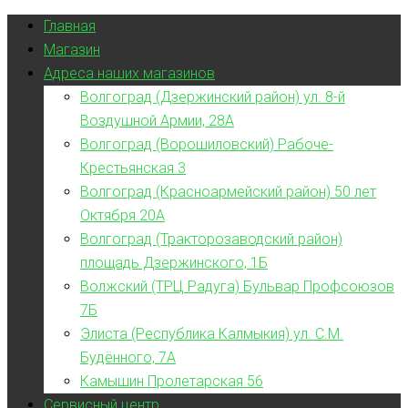
Главная
Магазин
Адреса наших магазинов
Волгоград (Дзержинский район) ул. 8-й
Воздушной Армии, 28А
Волгоград (Ворошиловский) Рабоче-
Крестьянская 3
Волгоград (Красноармейский район) 50 лет
Октября 20А
Волгоград (Тракторозаводский район)
площадь Дзержинского, 1Б
Волжский (ТРЦ Радуга) Бульвар Профсоюзов
7Б
Элиста (Республика Калмыкия) ул. С.М.
Будённого, 7А
Камышин Пролетарская 56
Сервисный центр