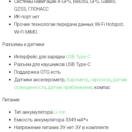
Системы навигации
A-GPS, BeiDou, GPS, Galileo,
QZSS, ГЛОНАСС
ИК-порт
нет
Прочие технологии передачи данных
Wi-Fi Hotspot,
Wi-Fi MiMO
Разъемы и датчики
Интерфейс для зарядки
USB Type-C
Разъем для наушников
USB Type-C
Поддержка OTG
есть
Датчики
акселерометр,
барометр
,
гироскоп
,
датчик
освещенности
,
датчик приближения
, компас
Питание
Тип аккумулятора
Li-Ion
Емкость аккумулятора
3349 мА*ч
Напряжение питания ЗУ
нет ЗУ в комплекте