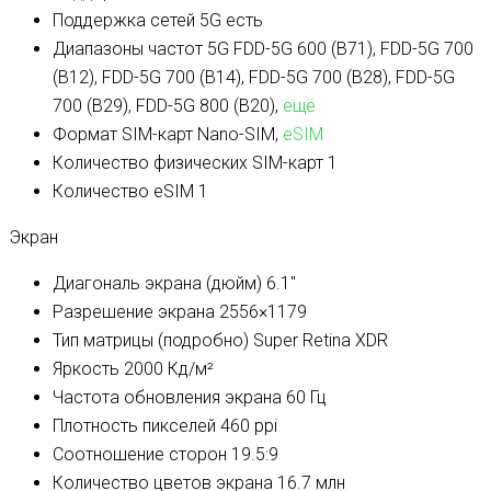
Поддержка сетей 5G
есть
Диапазоны частот 5G
FDD-5G 600 (B71), FDD-5G 700
(B12), FDD-5G 700 (B14), FDD-5G 700 (B28), FDD-5G
700 (B29), FDD-5G 800 (B20),
ещё
Формат SIM-карт
Nano-SIM,
eSIM
Количество физических SIM-карт
1
Количество eSIM
1
Экран
Диагональ экрана (дюйм)
6.1″
Разрешение экрана
2556×1179
Тип матрицы (подробно)
Super Retina XDR
Яркость
2000 Кд/м²
Частота обновления экрана
60 Гц
Плотность пикселей
460 ppi
Соотношение сторон
19.5:9
Количество цветов экрана
16.7 млн