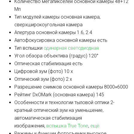
Количество мегапикселей основной камеры
48+12
Мп
Тип модулей камеры
основная камера,
сверхширокоугольная камера
Апертура основной камеры
1.6, 2.4
Автофокусировка основной камеры
есть
Тип вспышки
одинарная светодиодная
Угол обзора объектива (градус)
120°
Оптическая стабилизация
есть
Цифровой зум (фото)
10 x
Оптический зум (фото)
2 x
Разрешение снимков основной камеры
8000×6000
Рейтинг DxOMark (основная камера)
145
Особенности и технологии тыловой оптики
2-
кратный оптический зум на уменьшение,
автоматическая стабилизация
изображения,
вспышка True Tone
,
ещё
Режимы и функции фотосъемки
высокое