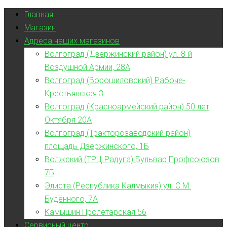
Главная
Магазин
Адреса наших магазинов
Волгоград (Дзержинский район) ул. 8-й
Воздушной Армии, 28А
Волгоград (Ворошиловский) Рабоче-
Крестьянская 3
Волгоград (Красноармейский район) 50 лет
Октября 20А
Волгоград (Тракторозаводский район)
площадь Дзержинского, 1Б
Волжский (ТРЦ Радуга) Бульвар Профсоюзов
7Б
Элиста (Республика Калмыкия) ул. С.М.
Будённого, 7А
Камышин Пролетарская 56
Сервисный центр