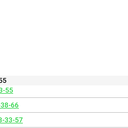
55
3-55
-38-66
3-33-57