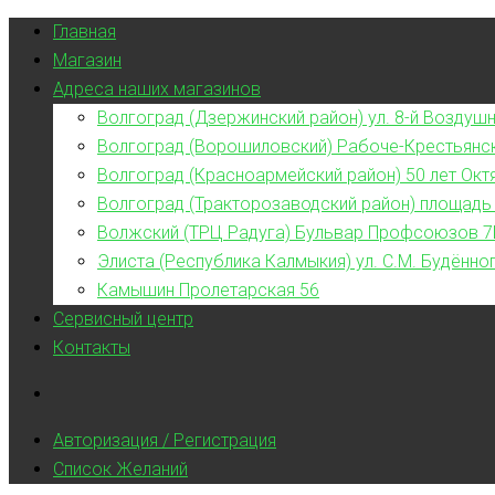
Главная
Магазин
Адреса наших магазинов
Волгоград (Дзержинский район) ул. 8-й Воздушн
Волгоград (Ворошиловский) Рабоче-Крестьянс
Волгоград (Красноармейский район) 50 лет Окт
Волгоград (Тракторозаводский район) площадь
Волжский (ТРЦ Радуга) Бульвар Профсоюзов 7
Элиста (Республика Калмыкия) ул. С.М. Будённог
Камышин Пролетарская 56
Сервисный центр
Контакты
Авторизация / Регистрация
Список Желаний