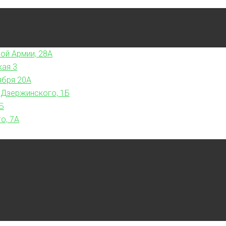
ой Армии, 28А
кая 3
ября 20А
 Дзержинского, 1Б
Б
о, 7А