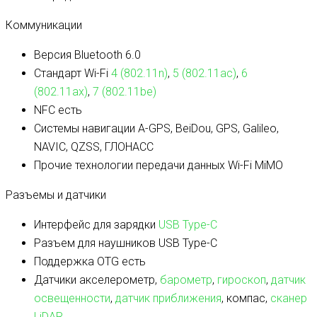
Коммуникации
Версия Bluetooth
6.0
Стандарт Wi-Fi
4 (802.11n)
,
5 (802.11ac)
,
6
(802.11ax)
,
7 (802.11be)
NFC
есть
Системы навигации
A-GPS, BeiDou, GPS, Galileo,
NAVIC, QZSS, ГЛОНАСС
Прочие технологии передачи данных
Wi-Fi MiMO
Разъемы и датчики
Интерфейс для зарядки
USB Type-C
Разъем для наушников
USB Type-C
Поддержка OTG
есть
Датчики
акселерометр,
барометр
,
гироскоп
,
датчик
освещенности
,
датчик приближения
, компас,
сканер
LiDAR