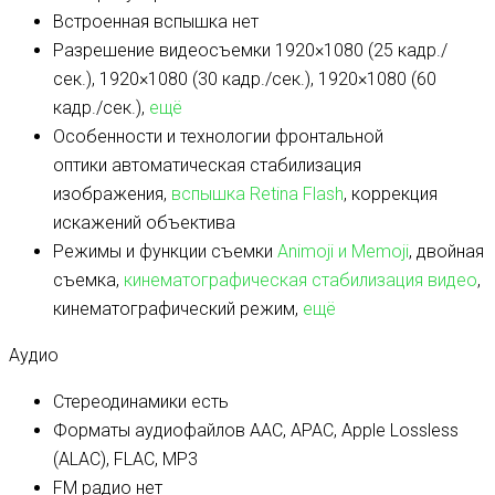
Встроенная вспышка
нет
Разрешение видеосъемки
1920×1080 (25 кадр./
сек.), 1920×1080 (30 кадр./сек.), 1920×1080 (60
кадр./сек.),
ещё
Особенности и технологии фронтальной
оптики
автоматическая стабилизация
изображения,
вспышка Retina Flash
, коррекция
искажений объектива
Режимы и функции съемки
Animoji и Memoji
, двойная
съемка,
кинематографическая стабилизация видео
,
кинематографический режим,
ещё
Аудио
Стереодинамики
есть
Форматы аудиофайлов
AAC, APAC, Apple Lossless
(ALAC), FLAC, MP3
FM радио
нет