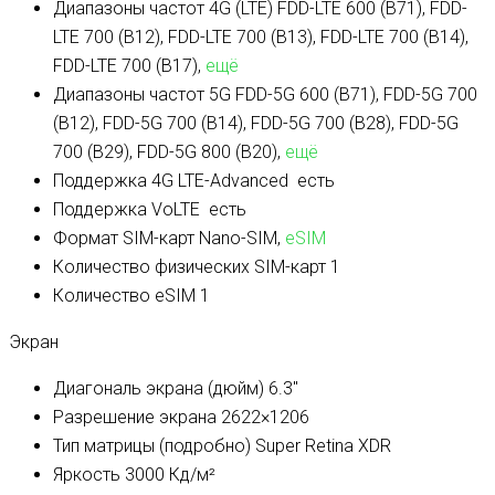
Диапазоны частот 4G (LTE)
FDD-LTE 600 (B71), FDD-
LTE 700 (B12), FDD-LTE 700 (B13), FDD-LTE 700 (B14),
FDD-LTE 700 (B17),
ещё
Диапазоны частот 5G
FDD-5G 600 (B71), FDD-5G 700
(B12), FDD-5G 700 (B14), FDD-5G 700 (B28), FDD-5G
700 (B29), FDD-5G 800 (B20),
ещё
Поддержка 4G LTE-Advanced
есть
Поддержка VoLTE
есть
Формат SIM-карт
Nano-SIM,
eSIM
Количество физических SIM-карт
1
Количество eSIM
1
Экран
Диагональ экрана (дюйм)
6.3″
Разрешение экрана
2622×1206
Тип матрицы (подробно)
Super Retina XDR
Яркость
3000 Кд/м²