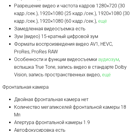
Разрешение видео и частота кадров
1280×720 (30
кадр./сек.), 1920×1080 (25 кадр./сек.), 1920×1080 (30
кадр./сек.), 1920×1080 (60 кадр./сек.),
ещё
Замедленная видеосъемка
есть
Зум (видео)
15-кратный цифровой зум
Форматы воспроизведения видео
AV1, HEVC,
ProRes, ProRes RAW
Особенности и функции видеосъемки
аудиозум
,
вспышка True Tone, запись видео в стандарте Dolby
Vision, запись пространственных видео,
ещё
Фронтальная камера
Двойная фронтальная камера
нет
Количество мегапикселей фронтальной камеры
18
Мп
Апертура фронтальной камеры
1.9
Автофокусировка
есть