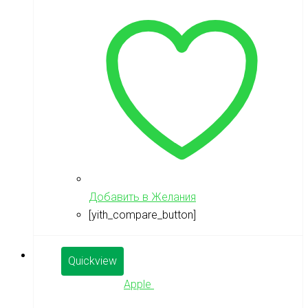
Добавить в Желания
[yith_compare_button]
Quickview
Apple