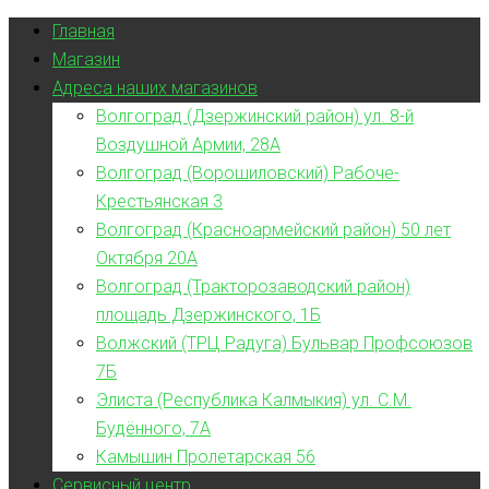
Главная
Магазин
Адреса наших магазинов
Волгоград (Дзержинский район) ул. 8-й
Воздушной Армии, 28А
Волгоград (Ворошиловский) Рабоче-
Крестьянская 3
Волгоград (Красноармейский район) 50 лет
Октября 20А
Волгоград (Тракторозаводский район)
площадь Дзержинского, 1Б
Волжский (ТРЦ Радуга) Бульвар Профсоюзов
7Б
Элиста (Республика Калмыкия) ул. С.М.
Будённого, 7А
Камышин Пролетарская 56
Сервисный центр