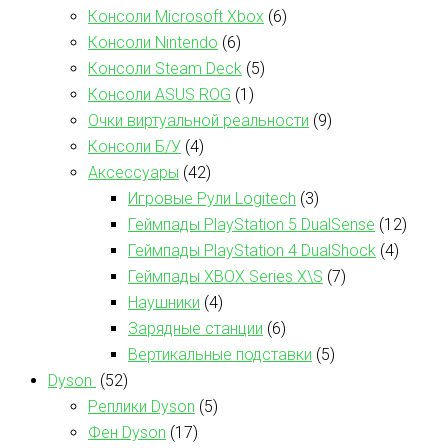
Консоли Microsoft Xbox
(6)
Консоли Nintendo
(6)
Консоли Steam Deck
(5)
Консоли ASUS ROG
(1)
Очки виртуальной реальности
(9)
Консоли Б/У
(4)
Аксессуары
(42)
Игровые Рули Logitech
(3)
Геймпады PlayStation 5 DualSense
(12)
Геймпады PlayStation 4 DualShock
(4)
Геймпады XBOX Series X\S
(7)
Наушники
(4)
Зарядные станции
(6)
Вертикальные подставки
(5)
Dyson
(52)
Реплики Dyson
(5)
Фен Dyson
(17)