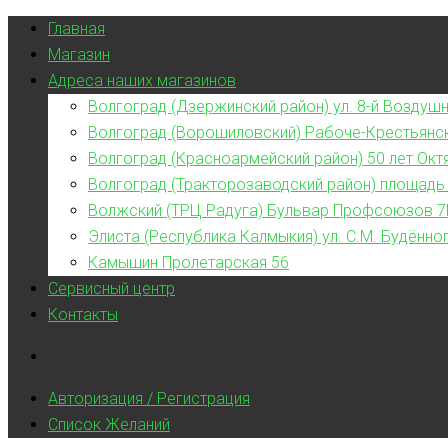
Главная
Магазин
Адреса наших магазинов
Волгоград (Дзержинский район) ул. 8-й Воздушн
Волгоград (Ворошиловский) Рабоче-Крестьянс
Волгоград (Красноармейский район) 50 лет Окт
Волгоград (Тракторозаводский район) площадь
Волжский (ТРЦ Радуга) Бульвар Профсоюзов 7
Элиста (Республика Калмыкия) ул. С.М. Будённог
Камышин Пролетарская 56
Сервисный центр
Контакты
Авторизация / Регистрация
Список Желаний