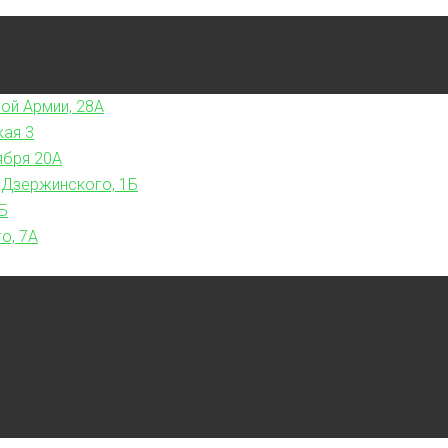
ой Армии, 28А
кая 3
ября 20А
 Дзержинского, 1Б
Б
о, 7А