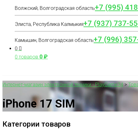
+7 (995) 41
Волжский, Волгоградская область
+7 (937) 737-55
Элиста, Республика Калмыкия
+7 (996) 357
Камышин, Волгоградская область
0
0
₽
0 товаров
Интернет-магазин электронной техники - PlayGame34
>
Тов
iPhone 17 SIM
Категории товаров