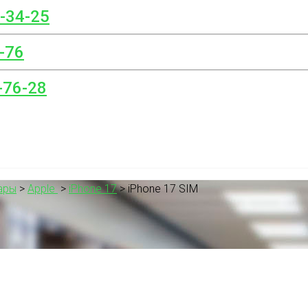
8-34-25
-76
-76-28
ары
>
Apple
>
iPhone 17
>
iPhone 17 SIM