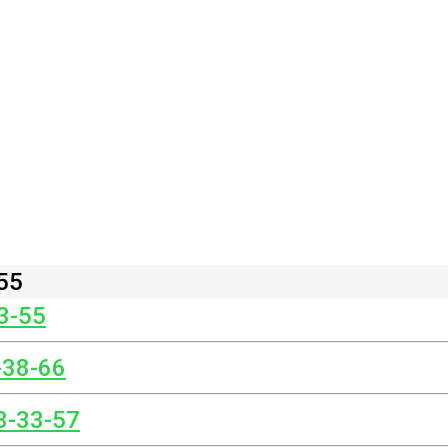
55
3-55
-38-66
3-33-57