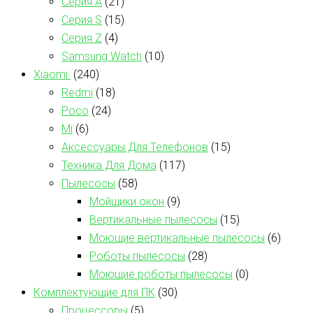
Серия А
(21)
Серия S
(15)
Серия Z
(4)
Samsung Watch
(10)
Xiaomi
(240)
Redmi
(18)
Poco
(24)
Mi
(6)
Аксессуары Для Телефонов
(15)
Техника Для Дома
(117)
Пылесосы
(58)
Мойщики окон
(9)
Вертикальные пылесосы
(15)
Моющие вертикальные пылесосы
(6)
Роботы пылесосы
(28)
Моющие роботы пылесосы
(0)
Комплектующие для ПК
(30)
Процессоры
(5)