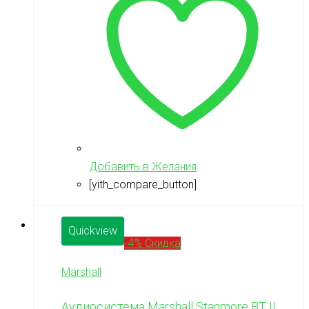
Добавить в Желания
[yith_compare_button]
Quickview
-4% Скидка
Marshall
Аудиосистема Marshall Stanmore BT II