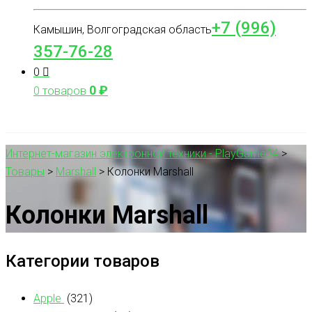
+7 (996)
Камышин, Волгоградская область
357-76-28
0
0
₽
0 товаров
Интернет-магазин электронной техники - PlayGame34
>
Товары
>
Marshall
>
Колонки Marshall
Колонки Marshall
Категории товаров
Apple
(321)