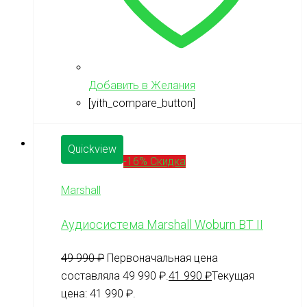
Добавить в Желания
[yith_compare_button]
Quickview
-16% Скидка
Marshall
Аудиосистема Marshall Woburn BT II
49 990
₽
Первоначальная цена
составляла 49 990 ₽.
41 990
₽
Текущая
цена: 41 990 ₽.