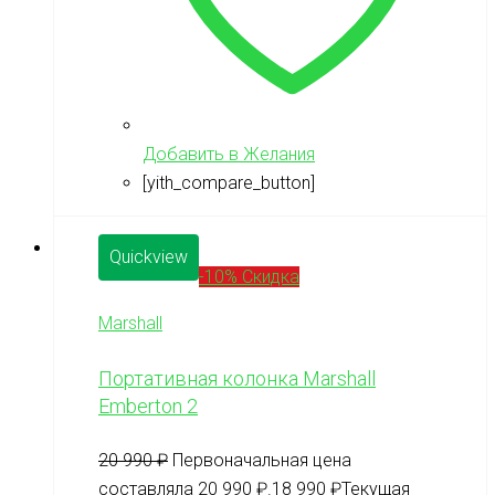
Добавить в Желания
[yith_compare_button]
Quickview
-10% Скидка
Marshall
Портативная колонка Marshall
Emberton 2
20 990
₽
Первоначальная цена
составляла 20 990 ₽.
18 990
₽
Текущая