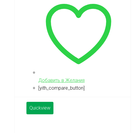
Добавить в Желания
[yith_compare_button]
Quickview