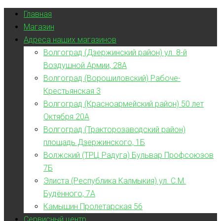
Главная
Магазин
Адреса наших магазинов
Волгоград (Дзержинский район) ул. 8-й
Воздушной Армии, 28А
Волгоград (Ворошиловский) Рабоче-
Крестьянская 3
Волгоград (Красноармейский район) 50 лет
Октября 20А
Волгоград (Тракторозаводский район)
площадь Дзержинского, 1Б
Волжский (ТРЦ Радуга) Бульвар Профсоюзов
7Б
Элиста (Республика Калмыкия) ул. С.М.
Будённого, 7А
Камышин Пролетарская 56
Сервисный центр