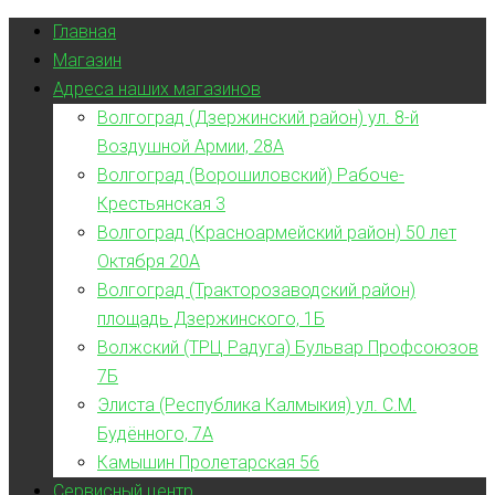
Главная
Магазин
Адреса наших магазинов
Волгоград (Дзержинский район) ул. 8-й
Воздушной Армии, 28А
Волгоград (Ворошиловский) Рабоче-
Крестьянская 3
Волгоград (Красноармейский район) 50 лет
Октября 20А
Волгоград (Тракторозаводский район)
площадь Дзержинского, 1Б
Волжский (ТРЦ Радуга) Бульвар Профсоюзов
7Б
Элиста (Республика Калмыкия) ул. С.М.
Будённого, 7А
Камышин Пролетарская 56
Сервисный центр