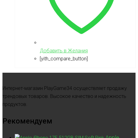
Добавить в Желания
[yith_compare_button]
Интернет-магазин PlayGame34 осуществляет продажу
трендовых товаров. Высокое качество и надежность
продуктов.
Рекомендуем
Apple