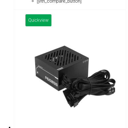
[yith_compare_button]
Quickview