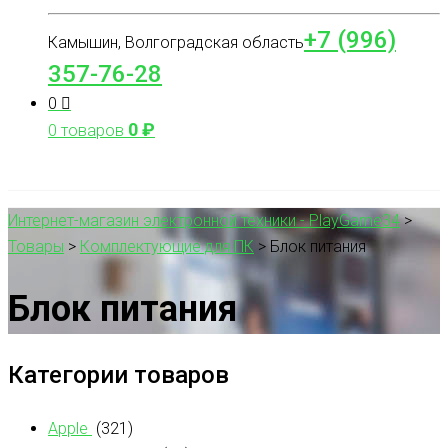
+7 (996)
Камышин, Волгоградская область
357-76-28
0
0
₽
0 товаров
Интернет-магазин электронной техники - PlayGame34
>
Товары
>
Комплектующие для ПК
>
Блок питания
Блок питания
Категории товаров
Apple
(321)