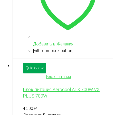
Добавить в Желания
[yith_compare_button]
Quickview
Блок питания
Блок питания Aerocool ATX 700W VX
PLUS 700W
4 500
₽