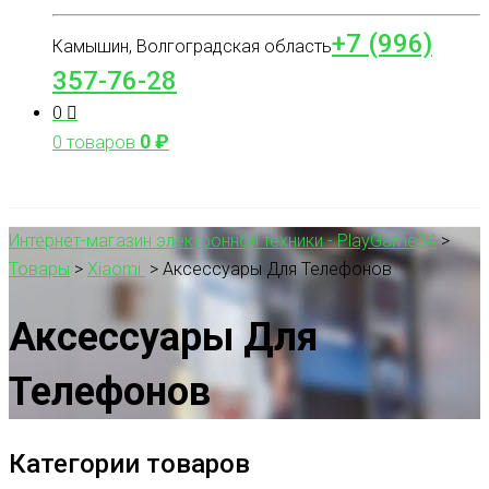
+7 (996)
Камышин, Волгоградская область
357-76-28
0
0
₽
0 товаров
Интернет-магазин электронной техники - PlayGame34
>
Товары
>
Xiaomi
>
Аксессуары Для Телефонов
Аксессуары Для
Телефонов
Категории товаров