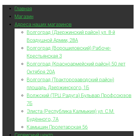
Главная
Магазин
Адреса наших магазинов
Волгоград (Дзержинский район) ул. 8-й
Воздушной Армии, 28А
Волгоград (Ворошиловский) Рабоче-
Крестьянская 3
Волгоград (Красноармейский район) 50 лет
Октября 20А
Волгоград (Тракторозаводский район)
площадь Дзержинского, 1Б
Волжский (ТРЦ Радуга) Бульвар Профсоюзов
7Б
Элиста (Республика Калмыкия) ул. С.М.
Будённого, 7А
Камышин Пролетарская 56
Сервисный центр