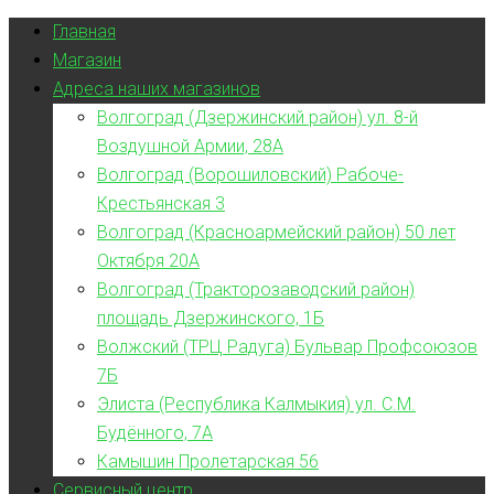
Главная
Магазин
Адреса наших магазинов
Волгоград (Дзержинский район) ул. 8-й
Воздушной Армии, 28А
Волгоград (Ворошиловский) Рабоче-
Крестьянская 3
Волгоград (Красноармейский район) 50 лет
Октября 20А
Волгоград (Тракторозаводский район)
площадь Дзержинского, 1Б
Волжский (ТРЦ Радуга) Бульвар Профсоюзов
7Б
Элиста (Республика Калмыкия) ул. С.М.
Будённого, 7А
Камышин Пролетарская 56
Сервисный центр