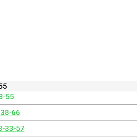
55
3-55
-38-66
3-33-57