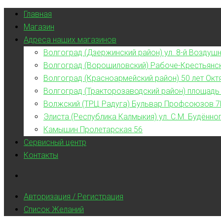
Главная
Магазин
Адреса наших магазинов
Волгоград (Дзержинский район) ул. 8-й Воздушн
Волгоград (Ворошиловский) Рабоче-Крестьянс
Волгоград (Красноармейский район) 50 лет Окт
Волгоград (Тракторозаводский район) площадь
Волжский (ТРЦ Радуга) Бульвар Профсоюзов 7
Элиста (Республика Калмыкия) ул. С.М. Будённог
Камышин Пролетарская 56
Сервисный центр
Контакты
Авторизация / Регистрация
Список Желаний