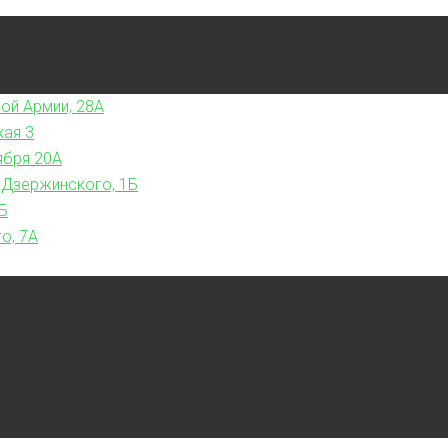
ой Армии, 28А
кая 3
ября 20А
 Дзержинского, 1Б
Б
о, 7А