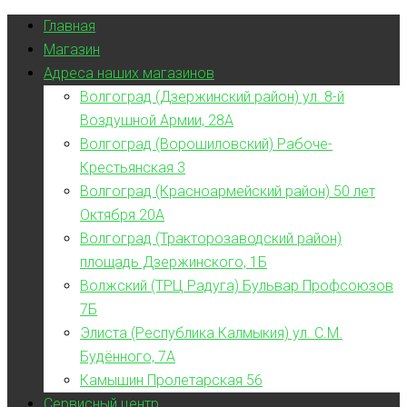
Главная
Магазин
Адреса наших магазинов
Волгоград (Дзержинский район) ул. 8-й
Воздушной Армии, 28А
Волгоград (Ворошиловский) Рабоче-
Крестьянская 3
Волгоград (Красноармейский район) 50 лет
Октября 20А
Волгоград (Тракторозаводский район)
площадь Дзержинского, 1Б
Волжский (ТРЦ Радуга) Бульвар Профсоюзов
7Б
Элиста (Республика Калмыкия) ул. С.М.
Будённого, 7А
Камышин Пролетарская 56
Сервисный центр