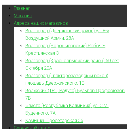
Главная
Магазин
Адреса наших магазинов
Волгоград (Дзержинский район) ул. 8-й
Воздушной Армии, 28А
Волгоград (Ворошиловский) Рабоче-
Крестьянская 3
Волгоград (Красноармейский район) 50 лет
Октября 20А
Волгоград (Тракторозаводский район)
площадь Дзержинского, 1Б
Волжский (ТРЦ Радуга) Бульвар Профсоюзов
7Б
Элиста (Республика Калмыкия) ул. С.М.
Будённого, 7А
Камышин Пролетарская 56
Сервисный центр