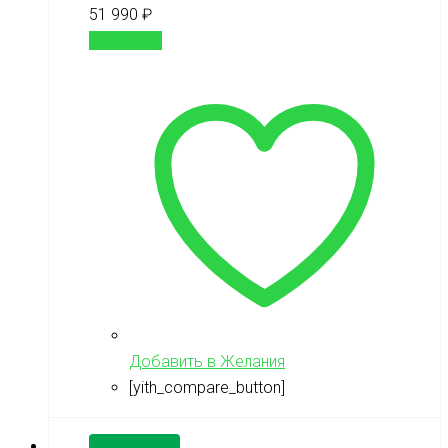
51 990
₽
В корзину
Добавить в Желания
[yith_compare_button]