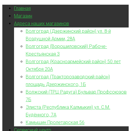
Главная
Магазин
Адреса наших магазинов
Волгоград (Дзержинский район) ул. 8-й
Воздушной Армии, 28А
Волгоград (Ворошиловский) Рабоче-
Крестьянская 3
Волгоград (Красноармейский район) 50 лет
Октября 20А
Волгоград (Тракторозаводский район)
площадь Дзержинского, 1Б
Волжский (ТРЦ Радуга) Бульвар Профсоюзов
7Б
Элиста (Республика Калмыкия) ул. С.М.
Будённого, 7А
Камышин Пролетарская 56
Сервисный центр