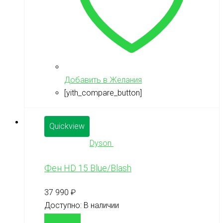
Добавить в Желания
[yith_compare_button]
Quickview
Dyson
Фен HD 15 Blue/Blash
37 990
₽
Доступно:
В наличии
В корзину