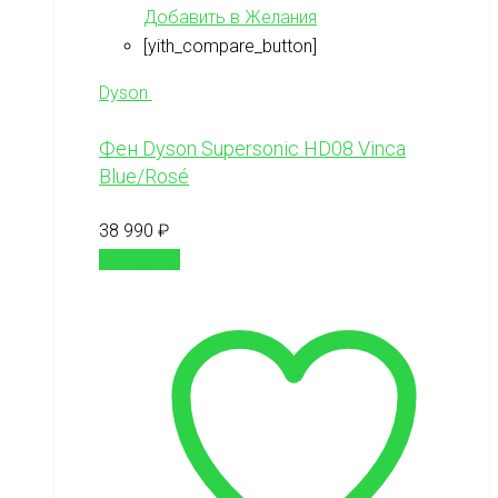
Добавить в Желания
[yith_compare_button]
Dyson
Фен Dyson Supersonic HD08 Vinca
Blue/Rosé
38 990
₽
В корзину