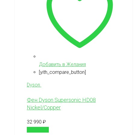
Добавить в Желания
[yith_compare_button]
Dyson
Фен Dyson Supersonic HD08
Nickel/Copper
32 990
₽
В корзину