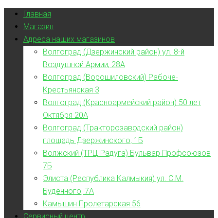
Главная
Магазин
Адреса наших магазинов
Волгоград (Дзержинский район) ул. 8-й
Воздушной Армии, 28А
Волгоград (Ворошиловский) Рабоче-
Крестьянская 3
Волгоград (Красноармейский район) 50 лет
Октября 20А
Волгоград (Тракторозаводский район)
площадь Дзержинского, 1Б
Волжский (ТРЦ Радуга) Бульвар Профсоюзов
7Б
Элиста (Республика Калмыкия) ул. С.М.
Будённого, 7А
Камышин Пролетарская 56
Сервисный центр