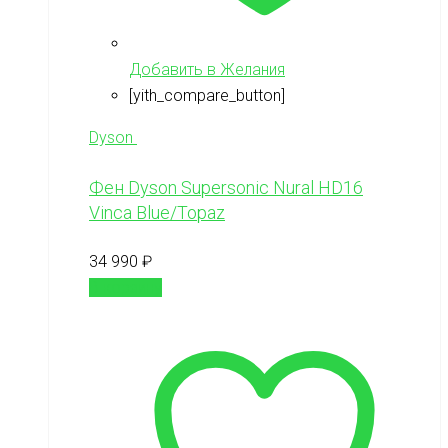
Добавить в Желания
[yith_compare_button]
Dyson
Фен Dyson Supersonic Nural HD16
Vinca Blue/Topaz
34 990
₽
В корзину