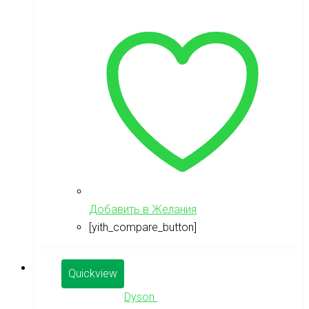
Добавить в Желания
[yith_compare_button]
Quickview
Dyson