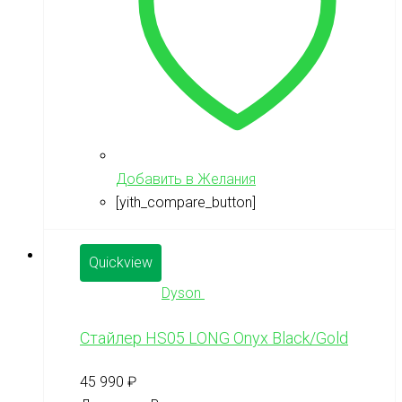
Добавить в Желания
[yith_compare_button]
Quickview
Dyson
Стайлер HS05 LONG Onyx Black/Gold
45 990
₽