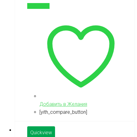
В корзину
Добавить в Желания
[yith_compare_button]
Quickview