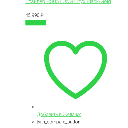
Стайлер HS05 LONG Onyx Black/Gold
45 990
₽
В корзину
Добавить в Желания
[yith_compare_button]