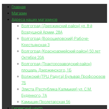
Главная
Магазин
Адреса наших магазинов
Волгоград (Дзержинский район) ул. 8-й
Воздушной Армии, 28А
Волгоград (Ворошиловский) Рабоче-
Крестьянская 3
Волгоград (Красноармейский район) 50 лет
Октября 20А
Волгоград (Тракторозаводский район)
площадь Дзержинского, 1Б
Волжский (ТРЦ Радуга) Бульвар Профсоюзов
7Б
Элиста (Республика Калмыкия) ул. С.М.
Будённого, 7А
Камышин Пролетарская 56
Сервисный центр