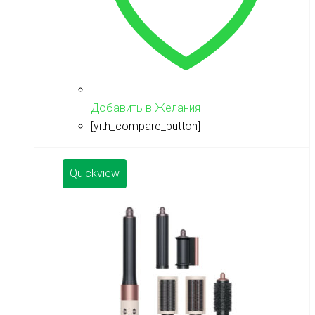
Добавить в Желания
[yith_compare_button]
Quickview