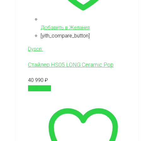
Добавить в Желания
[yith_compare_button]
Dyson
Стайлер HS05 LONG Ceramic Pop
40 990
₽
В корзину