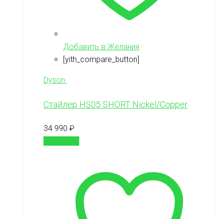
Добавить в Желания
[yith_compare_button]
Dyson
Стайлер HS05 SHORT Nickel/Copper
34 990
₽
В корзину