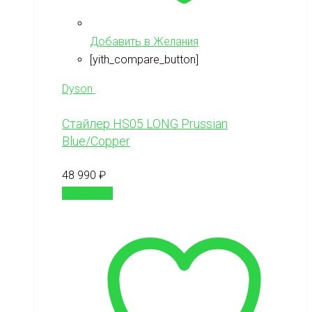
Добавить в Желания
[yith_compare_button]
Dyson
Стайлер HS05 LONG Prussian
Blue/Copper
48 990
₽
В корзину