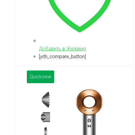
Добавить в Желания
[yith_compare_button]
Quickview