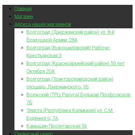
Главная
Магазин
Адреса наших магазинов
Волгоград (Дзержинский район) ул. 8-й
Воздушной Армии, 28А
Волгоград (Ворошиловский) Рабоче-
Крестьянская 3
Волгоград (Красноармейский район) 50 лет
Октября 20А
Волгоград (Тракторозаводский район)
площадь Дзержинского, 1Б
Волжский (ТРЦ Радуга) Бульвар Профсоюзов
7Б
Элиста (Республика Калмыкия) ул. С.М.
Будённого, 7А
Камышин Пролетарская 56
Сервисный центр