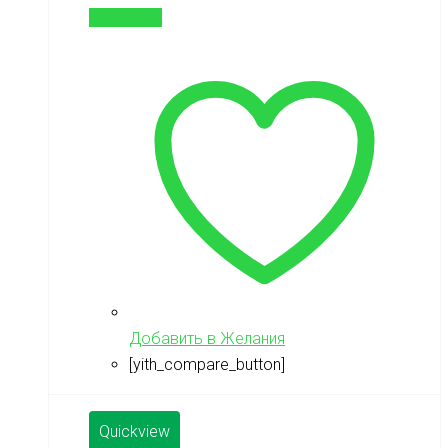
В корзину
Добавить в Желания
[yith_compare_button]
Quickview