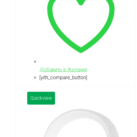
Добавить в Желания
[yith_compare_button]
Quickview