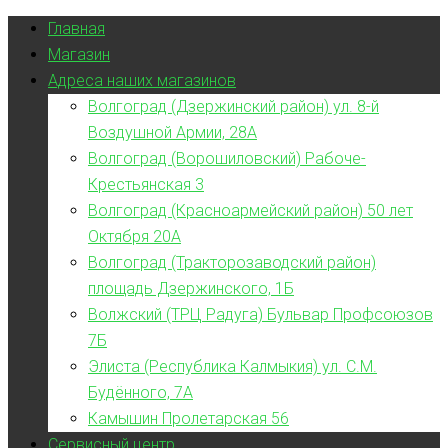
Главная
Магазин
Адреса наших магазинов
Волгоград (Дзержинский район) ул. 8-й
Воздушной Армии, 28А
Волгоград (Ворошиловский) Рабоче-
Крестьянская 3
Волгоград (Красноармейский район) 50 лет
Октября 20А
Волгоград (Тракторозаводский район)
площадь Дзержинского, 1Б
Волжский (ТРЦ Радуга) Бульвар Профсоюзов
7Б
Элиста (Республика Калмыкия) ул. С.М.
Будённого, 7А
Камышин Пролетарская 56
Сервисный центр