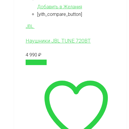
Добавить в Желания
[yith_compare_button]
JBL
Наушники JBL TUNE 720BT
4 990
₽
В корзину