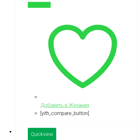
В корзину
Добавить в Желания
[yith_compare_button]
Quickview