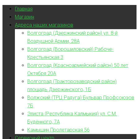
Главная
Магазин
Адреса наших магазинов
Волгоград (Дзержинский район) ул. 8-й
Воздушной Армии, 28А
Волгоград (Ворошиловский) Рабоче-
Крестьянская 3
Волгоград (Красноармейский район) 50 лет
Октября 20А
Волгоград (Тракторозаводский район)
площадь Дзержинского, 1Б
Волжский (ТРЦ Радуга) Бульвар Профсоюзов
7Б
Элиста (Республика Калмыкия) ул. С.М.
Будённого, 7А
Камышин Пролетарская 56
Сервисный центр