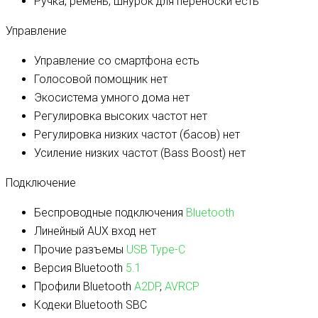
Ручка, ремень, шнурок для переноски
есть
Управление
Управление со смартфона
есть
Голосовой помощник
нет
Экосистема умного дома
нет
Регулировка высоких частот
нет
Регулировка низких частот (басов)
нет
Усиление низких частот (Bass Boost)
нет
Подключение
Беспроводные подключения
Bluetooth
Линейный AUX вход
нет
Прочие разъемы
USB Type-C
Версия Bluetooth
5.1
Профили Bluetooth
A2DP
,
AVRCP
Кодеки Bluetooth
SBC