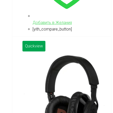
Добавить в Желания
[yith_compare_button]
Quickview