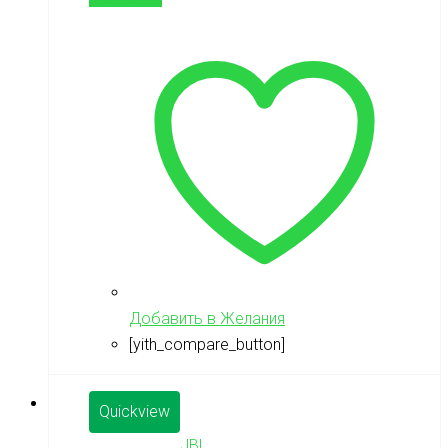
Добавить в Желания
[yith_compare_button]
Quickview
JBL