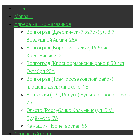
Главная
Магазин
Адреса наших магазинов
Волгоград (Дзержинский район) ул. 8-й
Воздушной Армии, 28А
Волгоград (Ворошиловский) Рабоче-
Крестьянская 3
Волгоград (Красноармейский район) 50 лет
Октября 20А
Волгоград (Тракторозаводский район)
площадь Дзержинского, 1Б
Волжский (ТРЦ Радуга) Бульвар Профсоюзов
7Б
Элиста (Республика Калмыкия) ул. С.М.
Будённого, 7А
Камышин Пролетарская 56
Сервисный центр