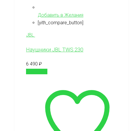
Добавить в Желания
[yith_compare_button]
JBL
Наушники JBL TWS 230
6 490
₽
В корзину