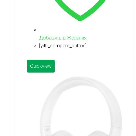
Добавить в Желания
[yith_compare_button]
Quickview