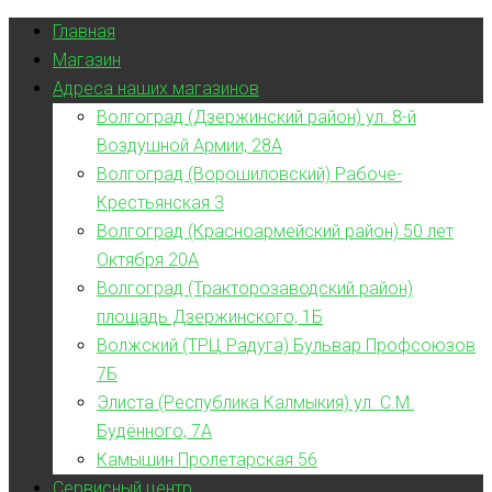
Главная
Магазин
Адреса наших магазинов
Волгоград (Дзержинский район) ул. 8-й
Воздушной Армии, 28А
Волгоград (Ворошиловский) Рабоче-
Крестьянская 3
Волгоград (Красноармейский район) 50 лет
Октября 20А
Волгоград (Тракторозаводский район)
площадь Дзержинского, 1Б
Волжский (ТРЦ Радуга) Бульвар Профсоюзов
7Б
Элиста (Республика Калмыкия) ул. С.М.
Будённого, 7А
Камышин Пролетарская 56
Сервисный центр