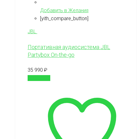
Добавить в Желания
[yith_compare_button]
JBL
Портативная аудиосистема JBL
Partybox On-the-go
35 990
₽
В корзину