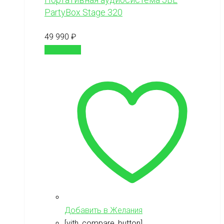
PartyBox Stage 320
49 990
₽
В корзину
Добавить в Желания
[yith_compare_button]