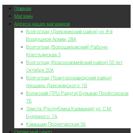
Главная
Магазин
Адреса наших магазинов
Волгоград (Дзержинский район) ул. 8-й
Воздушной Армии, 28А
Волгоград (Ворошиловский) Рабоче-
Крестьянская 3
Волгоград (Красноармейский район) 50 лет
Октября 20А
Волгоград (Тракторозаводский район)
площадь Дзержинского, 1Б
Волжский (ТРЦ Радуга) Бульвар Профсоюзов
7Б
Элиста (Республика Калмыкия) ул. С.М.
Будённого, 7А
Камышин Пролетарская 56
Сервисный центр