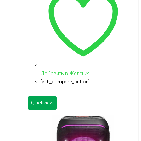
Добавить в Желания
[yith_compare_button]
Quickview