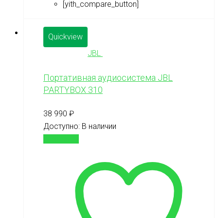
[yith_compare_button]
Quickview
JBL
Портативная аудиосистема JBL
PARTYBOX 310
38 990
₽
Доступно:
В наличии
В корзину