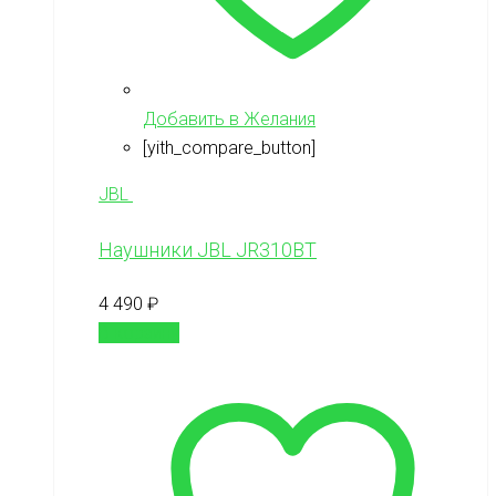
Добавить в Желания
[yith_compare_button]
JBL
Наушники JBL JR310BT
4 490
₽
В корзину