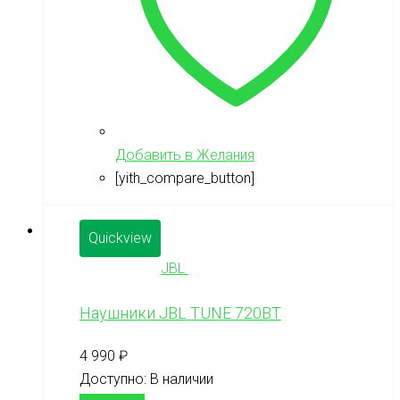
Добавить в Желания
[yith_compare_button]
Quickview
JBL
Наушники JBL TUNE 720BT
4 990
₽
Доступно:
В наличии