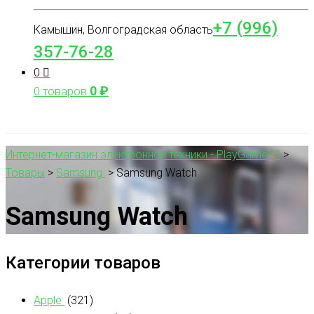
+7 (996)
Камышин, Волгоградская область
357-76-28
0
0
₽
0 товаров
Интернет-магазин электронной техники - PlayGame34
>
Товары
>
Samsung
>
Samsung Watch
Samsung Watch
Категории товаров
Apple
(321)