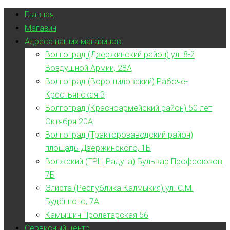
Главная
Магазин
Адреса наших магазинов
Волгоград (Дзержинский район) ул. 8-й
Воздушной Армии, 28А
Волгоград (Ворошиловский) Рабоче-
Крестьянская 3
Волгоград (Красноармейский район) 50 лет
Октября 20А
Волгоград (Тракторозаводский район)
площадь Дзержинского, 1Б
Волжский (ТРЦ Радуга) Бульвар Профсоюзов
7Б
Элиста (Республика Калмыкия) ул. С.М.
Будённого, 7А
Камышин Пролетарская 56
Сервисный центр