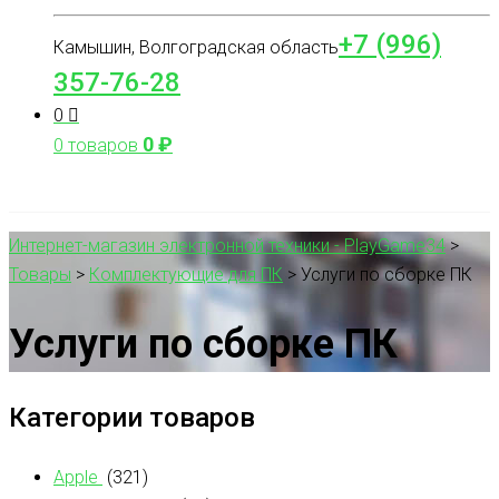
+7 (996)
Камышин, Волгоградская область
357-76-28
0
0
₽
0 товаров
Интернет-магазин электронной техники - PlayGame34
>
Товары
>
Комплектующие для ПК
>
Услуги по сборке ПК
Услуги по сборке ПК
Категории товаров
Apple
(321)