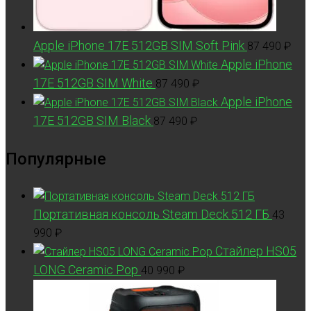
Apple iPhone 17E 512GB SIM Soft Pink
87 490
₽
Apple iPhone
17E 512GB SIM White
87 490
₽
Apple iPhone
17E 512GB SIM Black
87 490
₽
Популярные
Портативная консоль Steam Deck 512 ГБ
43
990
₽
Стайлер HS05
LONG Ceramic Pop
40 990
₽