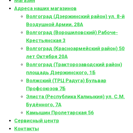
Магазин
Адреса наших магазинов
Волгоград (Дзержинский район) ул. 8-й
Воздушной Армии, 28А
Волгоград (Ворошиловский) Рабоче-
Крестьянская 3
Волгоград (Красноармейский район) 50
лет Октября 20А
Волгоград (Тракторозаводский район)
площадь Дзержинского, 1Б
Волжский (ТРЦ Радуга) Бульвар
Профсоюзов 7Б
Элиста (Республика Калмыкия) ул. С.М.
Будённого, 7А
Камышин Пролетарская 56
Сервисный центр
Контакты