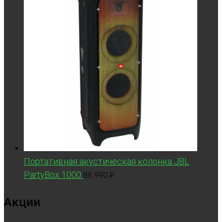
Портативная акустическая колонка JBL
PartyBox 1000
86 990
₽
Акции