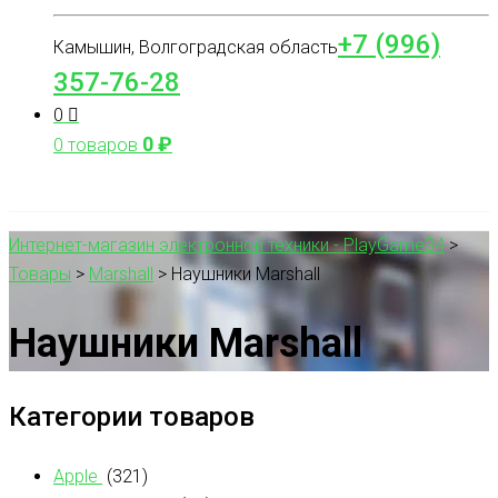
+7 (996)
Камышин, Волгоградская область
357-76-28
0
0
₽
0 товаров
Интернет-магазин электронной техники - PlayGame34
>
Товары
>
Marshall
>
Наушники Marshall
Наушники Marshall
Категории товаров
Apple
(321)