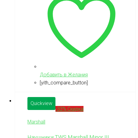
Добавить в Желания
[yith_compare_button]
Quickview
-33% Скидка
Marshall
Наушники TWS Marshall Minor III