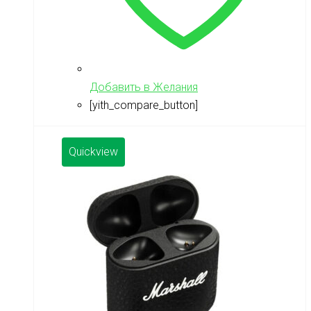
Добавить в Желания
[yith_compare_button]
Quickview