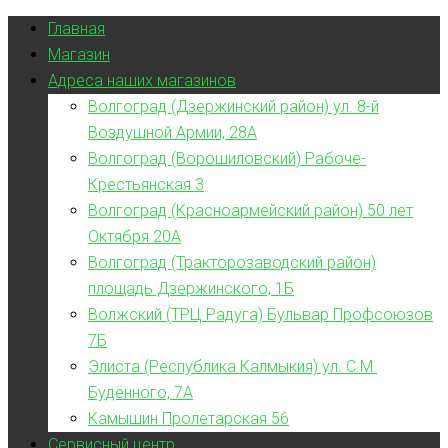
Главная
Магазин
Адреса наших магазинов
Волгоград (Дзержинский район) ул. 8-й
Воздушной Армии, 28А
Волгоград (Ворошиловский) Рабоче-
Крестьянская 3
Волгоград (Красноармейский район) 50 лет
Октября 20А
Волгоград (Тракторозаводский район)
площадь Дзержинского, 1Б
Волжский (ТРЦ Радуга) Бульвар Профсоюзов
7Б
Элиста (Республика Калмыкия) ул. С.М.
Будённого, 7А
Камышин Пролетарская 56
Сервисный центр