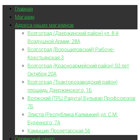
Главная
Магазин
Адреса наших магазинов
Волгоград (Дзержинский район) ул. 8-й
Воздушной Армии, 28А
Волгоград (Ворошиловский) Рабоче-
Крестьянская 3
Волгоград (Красноармейский район) 50 лет
Октября 20А
Волгоград (Тракторозаводский район)
площадь Дзержинского, 1Б
Волжский (ТРЦ Радуга) Бульвар Профсоюзов
7Б
Элиста (Республика Калмыкия) ул. С.М.
Будённого, 7А
Камышин Пролетарская 56
Сервисный центр