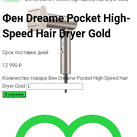
Фен Dreame Pocket High-
Speed Hair Dryer Gold
Срок поставки: дней
12 990
₽
Количество товара Фен Dreame Pocket High-Speed Hair
Dryer Gold
В корзину