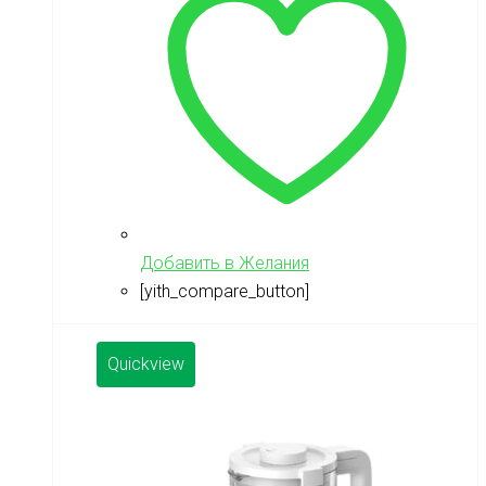
Добавить в Желания
[yith_compare_button]
Quickview