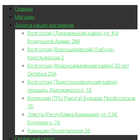
Главная
Магазин
Адреса наших магазинов
Волгоград (Дзержинский район) ул. 8-й
Воздушной Армии, 28А
Волгоград (Ворошиловский) Рабоче-
Крестьянская 3
Волгоград (Красноармейский район) 50 лет
Октября 20А
Волгоград (Тракторозаводский район)
площадь Дзержинского, 1Б
Волжский (ТРЦ Радуга) Бульвар Профсоюзов
7Б
Элиста (Республика Калмыкия) ул. С.М.
Будённого, 7А
Камышин Пролетарская 56
Сервисный центр