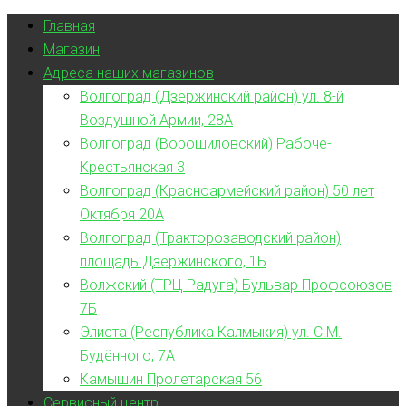
Главная
Магазин
Адреса наших магазинов
Волгоград (Дзержинский район) ул. 8-й
Воздушной Армии, 28А
Волгоград (Ворошиловский) Рабоче-
Крестьянская 3
Волгоград (Красноармейский район) 50 лет
Октября 20А
Волгоград (Тракторозаводский район)
площадь Дзержинского, 1Б
Волжский (ТРЦ Радуга) Бульвар Профсоюзов
7Б
Элиста (Республика Калмыкия) ул. С.М.
Будённого, 7А
Камышин Пролетарская 56
Сервисный центр