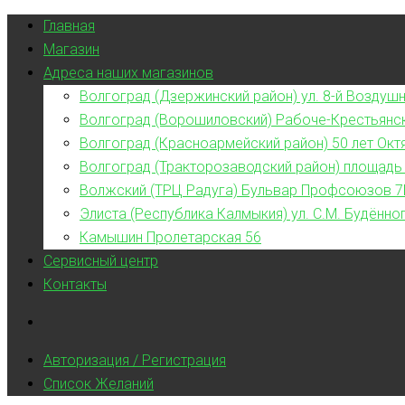
Главная
Магазин
Адреса наших магазинов
Волгоград (Дзержинский район) ул. 8-й Воздушн
Волгоград (Ворошиловский) Рабоче-Крестьянс
Волгоград (Красноармейский район) 50 лет Окт
Волгоград (Тракторозаводский район) площадь
Волжский (ТРЦ Радуга) Бульвар Профсоюзов 7
Элиста (Республика Калмыкия) ул. С.М. Будённог
Камышин Пролетарская 56
Сервисный центр
Контакты
Авторизация / Регистрация
Список Желаний