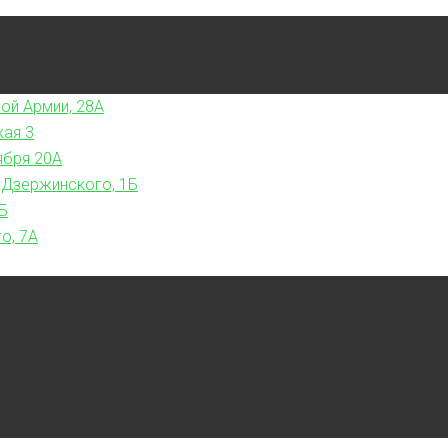
ой Армии, 28А
кая 3
ября 20А
 Дзержинского, 1Б
Б
о, 7А