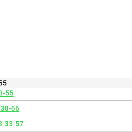
55
3-55
-38-66
3-33-57