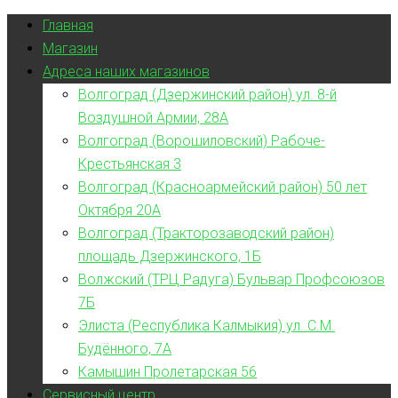
Главная
Магазин
Адреса наших магазинов
Волгоград (Дзержинский район) ул. 8-й
Воздушной Армии, 28А
Волгоград (Ворошиловский) Рабоче-
Крестьянская 3
Волгоград (Красноармейский район) 50 лет
Октября 20А
Волгоград (Тракторозаводский район)
площадь Дзержинского, 1Б
Волжский (ТРЦ Радуга) Бульвар Профсоюзов
7Б
Элиста (Республика Калмыкия) ул. С.М.
Будённого, 7А
Камышин Пролетарская 56
Сервисный центр