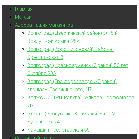
Главная
Магазин
Адреса наших магазинов
Волгоград (Дзержинский район) ул. 8-й
Воздушной Армии, 28А
Волгоград (Ворошиловский) Рабоче-
Крестьянская 3
Волгоград (Красноармейский район) 50 лет
Октября 20А
Волгоград (Тракторозаводский район)
площадь Дзержинского, 1Б
Волжский (ТРЦ Радуга) Бульвар Профсоюзов
7Б
Элиста (Республика Калмыкия) ул. С.М.
Будённого, 7А
Камышин Пролетарская 56
Сервисный центр