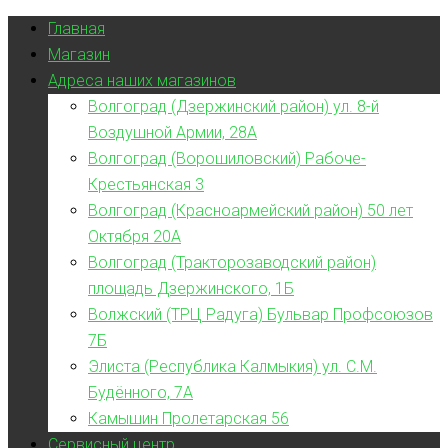
Главная
Магазин
Адреса наших магазинов
Волгоград (Дзержинский район) ул. 8-й
Воздушной Армии, 28А
Волгоград (Ворошиловский) Рабоче-
Крестьянская 3
Волгоград (Красноармейский район) 50 лет
Октября 20А
Волгоград (Тракторозаводский район)
площадь Дзержинского, 1Б
Волжский (ТРЦ Радуга) Бульвар Профсоюзов
7Б
Элиста (Республика Калмыкия) ул. С.М.
Будённого, 7А
Камышин Пролетарская 56
Сервисный центр