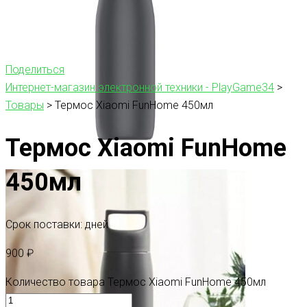
Поделиться
Интернет-магазин электронной техники - PlayGame34
>
Товары
>
Термос Xiaomi FunHome 450мл
Термос Xiaomi FunHome
450мл
Срок поставки: дней
900
₽
Количество товара Термос Xiaomi FunHome 450мл