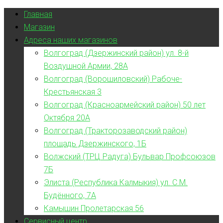
Главная
Магазин
Адреса наших магазинов
Волгоград (Дзержинский район) ул. 8-й
Воздушной Армии, 28А
Волгоград (Ворошиловский) Рабоче-
Крестьянская 3
Волгоград (Красноармейский район) 50 лет
Октября 20А
Волгоград (Тракторозаводский район)
площадь Дзержинского, 1Б
Волжский (ТРЦ Радуга) Бульвар Профсоюзов
7Б
Элиста (Республика Калмыкия) ул. С.М.
Будённого, 7А
Камышин Пролетарская 56
Сервисный центр