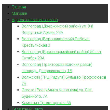
Главная
Магазин
Адреса наших магазинов
Волгоград (Дзержинский район) ул. 8-й
Воздушной Армии, 28А
Волгоград (Ворошиловский) Рабоче-
Крестьянская 3
Волгоград (Красноармейский район) 50 лет
Октября 20А
Волгоград (Тракторозаводский район)
площадь Дзержинского, 1Б
Волжский (ТРЦ Радуга) Бульвар Профсоюзов
7Б
Элиста (Республика Калмыкия) ул. С.М.
Будённого, 7А
Камышин Пролетарская 56
Сервисный центр