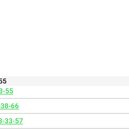
55
3-55
-38-66
3-33-57