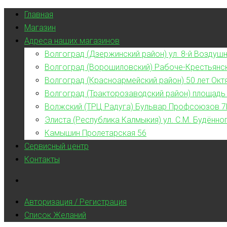
Главная
Магазин
Адреса наших магазинов
Волгоград (Дзержинский район) ул. 8-й Воздушн
Волгоград (Ворошиловский) Рабоче-Крестьянс
Волгоград (Красноармейский район) 50 лет Окт
Волгоград (Тракторозаводский район) площадь
Волжский (ТРЦ Радуга) Бульвар Профсоюзов 7
Элиста (Республика Калмыкия) ул. С.М. Будённог
Камышин Пролетарская 56
Сервисный центр
Контакты
Авторизация / Регистрация
Список Желаний