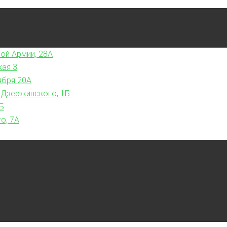
ой Армии, 28А
кая 3
ября 20А
 Дзержинского, 1Б
Б
о, 7А