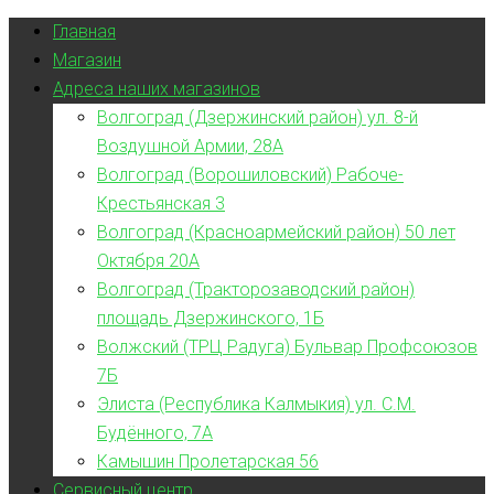
Главная
Магазин
Адреса наших магазинов
Волгоград (Дзержинский район) ул. 8-й
Воздушной Армии, 28А
Волгоград (Ворошиловский) Рабоче-
Крестьянская 3
Волгоград (Красноармейский район) 50 лет
Октября 20А
Волгоград (Тракторозаводский район)
площадь Дзержинского, 1Б
Волжский (ТРЦ Радуга) Бульвар Профсоюзов
7Б
Элиста (Республика Калмыкия) ул. С.М.
Будённого, 7А
Камышин Пролетарская 56
Сервисный центр