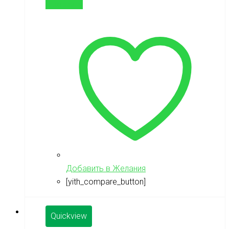
В корзину
Добавить в Желания
[yith_compare_button]
Quickview