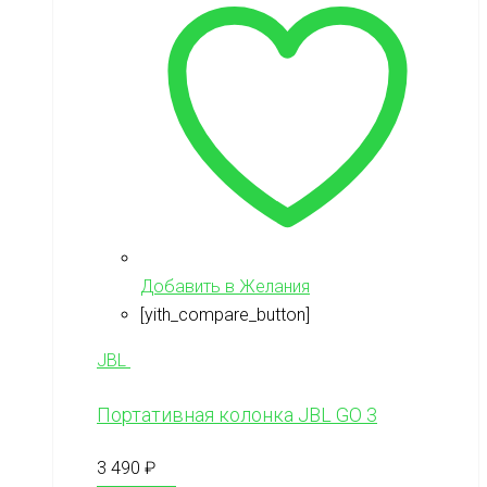
Добавить в Желания
[yith_compare_button]
JBL
Портативная колонка JBL GO 3
3 490
₽