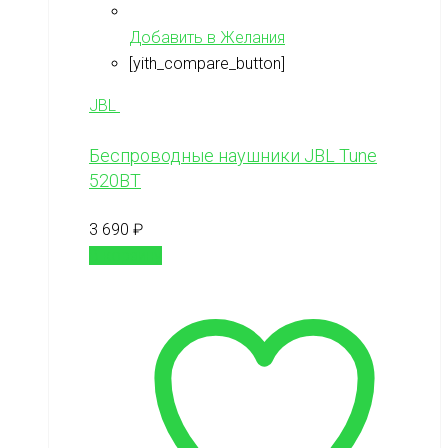
Добавить в Желания
[yith_compare_button]
JBL
Беспроводные наушники JBL Tune
520BT
3 690
₽
В корзину