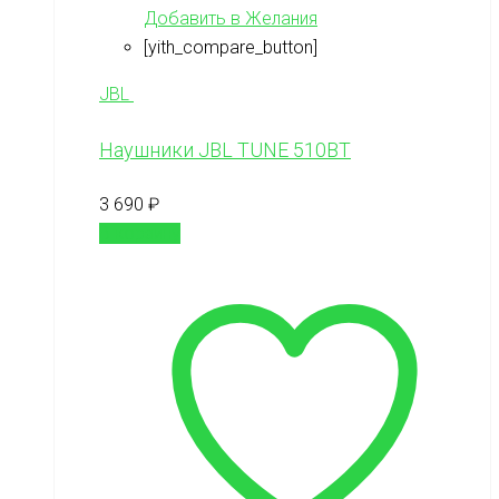
Добавить в Желания
[yith_compare_button]
JBL
Наушники JBL TUNE 510BT
3 690
₽
В корзину