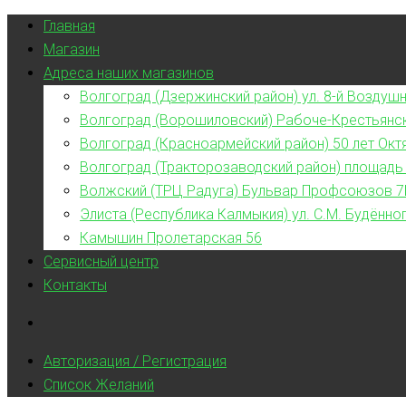
Главная
Магазин
Адреса наших магазинов
Волгоград (Дзержинский район) ул. 8-й Воздушн
Волгоград (Ворошиловский) Рабоче-Крестьянс
Волгоград (Красноармейский район) 50 лет Окт
Волгоград (Тракторозаводский район) площадь
Волжский (ТРЦ Радуга) Бульвар Профсоюзов 7
Элиста (Республика Калмыкия) ул. С.М. Будённог
Камышин Пролетарская 56
Сервисный центр
Контакты
Авторизация / Регистрация
Список Желаний