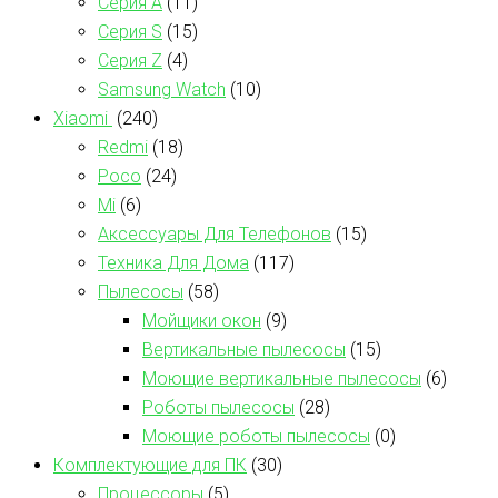
Серия А
(11)
Серия S
(15)
Серия Z
(4)
Samsung Watch
(10)
Xiaomi
(240)
Redmi
(18)
Poco
(24)
Mi
(6)
Аксессуары Для Телефонов
(15)
Техника Для Дома
(117)
Пылесосы
(58)
Мойщики окон
(9)
Вертикальные пылесосы
(15)
Моющие вертикальные пылесосы
(6)
Роботы пылесосы
(28)
Моющие роботы пылесосы
(0)
Комплектующие для ПК
(30)
Процессоры
(5)