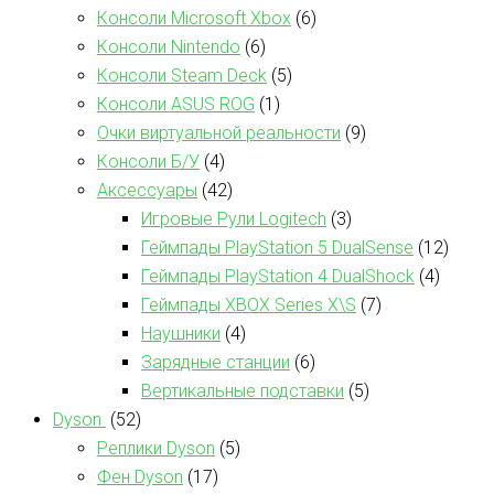
Консоли Microsoft Xbox
(6)
Консоли Nintendo
(6)
Консоли Steam Deck
(5)
Консоли ASUS ROG
(1)
Очки виртуальной реальности
(9)
Консоли Б/У
(4)
Аксессуары
(42)
Игровые Рули Logitech
(3)
Геймпады PlayStation 5 DualSense
(12)
Геймпады PlayStation 4 DualShock
(4)
Геймпады XBOX Series X\S
(7)
Наушники
(4)
Зарядные станции
(6)
Вертикальные подставки
(5)
Dyson
(52)
Реплики Dyson
(5)
Фен Dyson
(17)