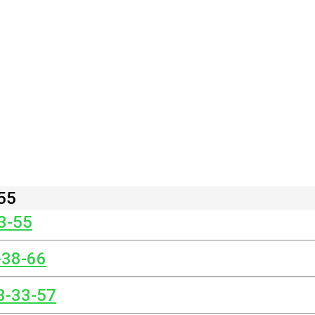
55
3-55
-38-66
3-33-57