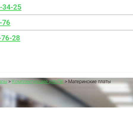
8-34-25
-76
-76-28
ары
>
Комплектующие для ПК
>
Материнские платы