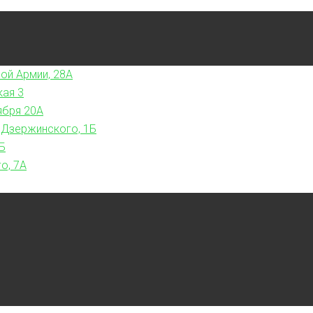
ой Армии, 28А
кая 3
ября 20А
 Дзержинского, 1Б
Б
о, 7А