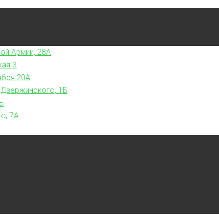
ой Армии, 28А
кая 3
ября 20А
 Дзержинского, 1Б
Б
о, 7А