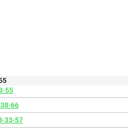
55
3-55
-38-66
3-33-57