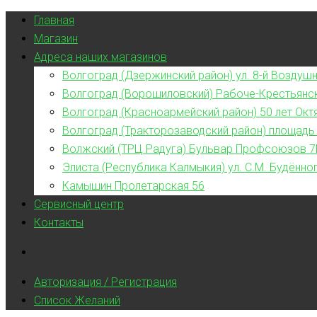
Главная
Магазин
Адреса наших магазинов
Волгоград (Дзержинский район) ул. 8-й Воздушн
Волгоград (Ворошиловский) Рабоче-Крестьянс
Волгоград (Красноармейский район) 50 лет Окт
Волгоград (Тракторозаводский район) площадь
Волжский (ТРЦ Радуга) Бульвар Профсоюзов 7
Элиста (Республика Калмыкия) ул. С.М. Будённог
Камышин Пролетарская 56
Сервисный центр
Контакты
Авторизация / Регистрация
Список Желаний