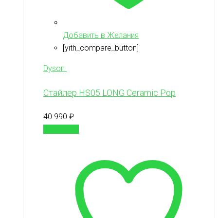
Добавить в Желания
[yith_compare_button]
Dyson
Стайлер HS05 LONG Ceramic Pop
40 990
₽
В корзину