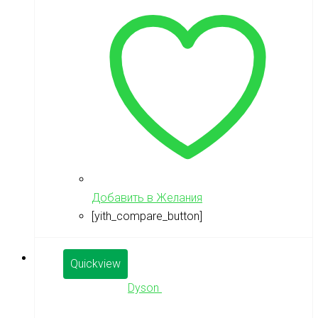
Добавить в Желания
[yith_compare_button]
Quickview
Dyson