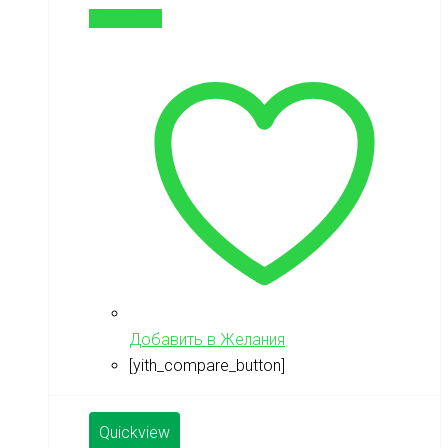
В корзину
Добавить в Желания
[yith_compare_button]
Quickview