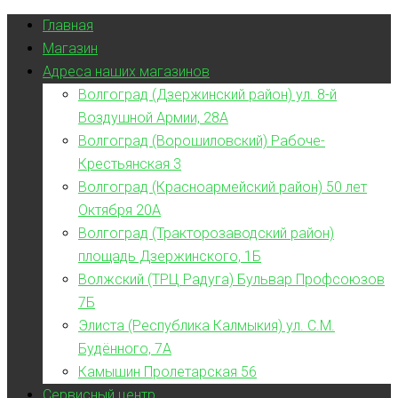
Главная
Магазин
Адреса наших магазинов
Волгоград (Дзержинский район) ул. 8-й
Воздушной Армии, 28А
Волгоград (Ворошиловский) Рабоче-
Крестьянская 3
Волгоград (Красноармейский район) 50 лет
Октября 20А
Волгоград (Тракторозаводский район)
площадь Дзержинского, 1Б
Волжский (ТРЦ Радуга) Бульвар Профсоюзов
7Б
Элиста (Республика Калмыкия) ул. С.М.
Будённого, 7А
Камышин Пролетарская 56
Сервисный центр