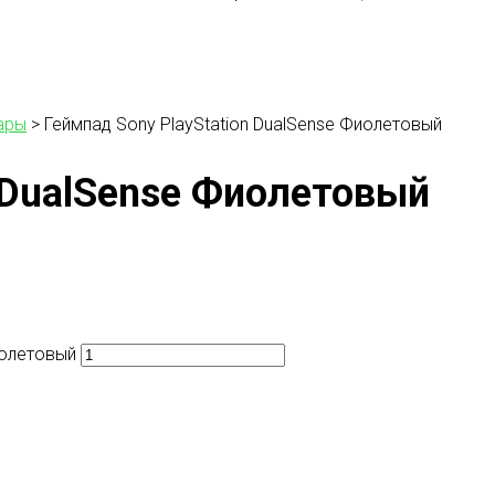
ары
>
Геймпад Sony PlayStation DualSense Фиолетовый
n DualSense Фиолетовый
иолетовый