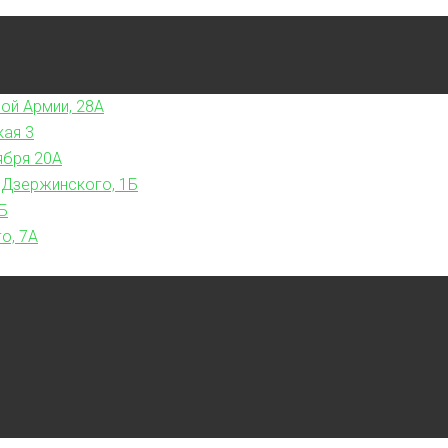
ой Армии, 28А
кая 3
ября 20А
 Дзержинского, 1Б
Б
о, 7А