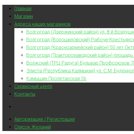
Главная
Магазин
Адреса наших магазинов
Волгоград (Дзержинский район) ул. 8-й Воздушн
Волгоград (Ворошиловский) Рабоче-Крестьянс
Волгоград (Красноармейский район) 50 лет Окт
Волгоград (Тракторозаводский район) площадь
Волжский (ТРЦ Радуга) Бульвар Профсоюзов 7
Элиста (Республика Калмыкия) ул. С.М. Будённог
Камышин Пролетарская 56
Сервисный центр
Контакты
Авторизация / Регистрация
Список Желаний