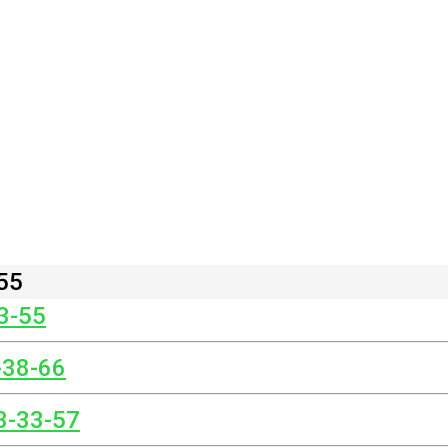
55
3-55
-38-66
3-33-57