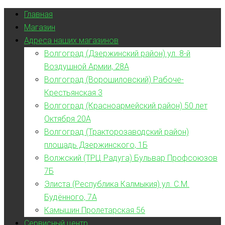
Главная
Магазин
Адреса наших магазинов
Волгоград (Дзержинский район) ул. 8-й
Воздушной Армии, 28А
Волгоград (Ворошиловский) Рабоче-
Крестьянская 3
Волгоград (Красноармейский район) 50 лет
Октября 20А
Волгоград (Тракторозаводский район)
площадь Дзержинского, 1Б
Волжский (ТРЦ Радуга) Бульвар Профсоюзов
7Б
Элиста (Республика Калмыкия) ул. С.М.
Будённого, 7А
Камышин Пролетарская 56
Сервисный центр