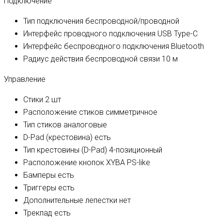
Подключение
Тип подключения
беспроводной/проводной
Интерфейс проводного подключения
USB Type-C
Интерфейс беспроводного подключения
Bluetooth
Радиус действия беспроводной связи
10 м
Управление
Стики
2 шт
Расположение стиков
симметричное
Тип стиков
аналоговые
D-Pad (крестовина)
есть
Тип крестовины (D-Pad)
4-позиционный
Расположение кнопок XYBA
PS-like
Бамперы
есть
Триггеры
есть
Дополнительные лепестки
нет
Трекпад
есть