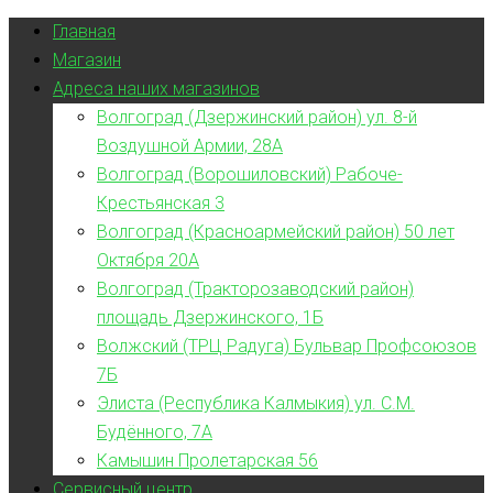
Главная
Магазин
Адреса наших магазинов
Волгоград (Дзержинский район) ул. 8-й
Воздушной Армии, 28А
Волгоград (Ворошиловский) Рабоче-
Крестьянская 3
Волгоград (Красноармейский район) 50 лет
Октября 20А
Волгоград (Тракторозаводский район)
площадь Дзержинского, 1Б
Волжский (ТРЦ Радуга) Бульвар Профсоюзов
7Б
Элиста (Республика Калмыкия) ул. С.М.
Будённого, 7А
Камышин Пролетарская 56
Сервисный центр