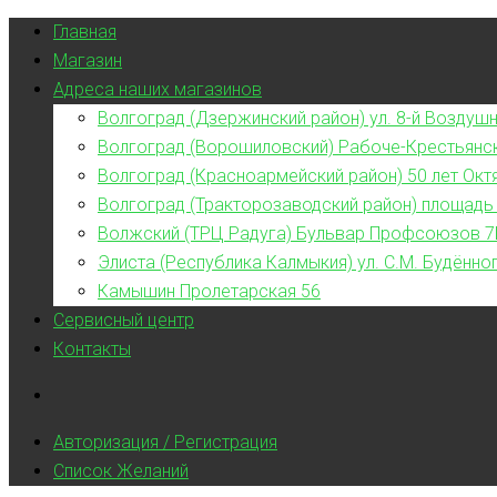
Главная
Магазин
Адреса наших магазинов
Волгоград (Дзержинский район) ул. 8-й Воздушн
Волгоград (Ворошиловский) Рабоче-Крестьянс
Волгоград (Красноармейский район) 50 лет Окт
Волгоград (Тракторозаводский район) площадь
Волжский (ТРЦ Радуга) Бульвар Профсоюзов 7
Элиста (Республика Калмыкия) ул. С.М. Будённог
Камышин Пролетарская 56
Сервисный центр
Контакты
Авторизация / Регистрация
Список Желаний