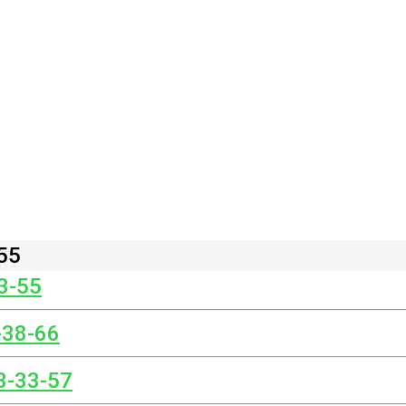
55
3-55
-38-66
3-33-57