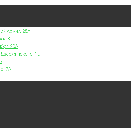
ой Армии, 28А
кая 3
ября 20А
 Дзержинского, 1Б
Б
о, 7А