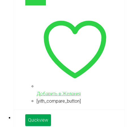
В корзину
Добавить в Желания
[yith_compare_button]
Quickview