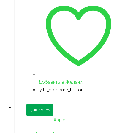
Добавить в Желания
[yith_compare_button]
Quickview
Apple