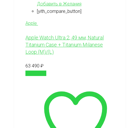
Добавить в Желания
[yith_compare_button]
Apple
Apple Watch Ultra 2, 49 мм, Natural
Titanium Case + Titanium Milanese
Loop (M)/(L)
63 490
₽
В корзину