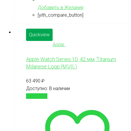
Добавить в Желания
[yith_compare_button]
Quickview
Apple
Apple Watch Series 10, 42 мм, Titanium
Milanese Loop (M)/(L)
63 490
₽
Доступно:
В наличии
В корзину