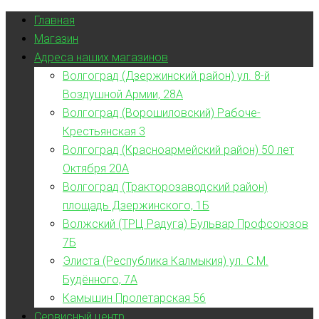
Главная
Магазин
Адреса наших магазинов
Волгоград (Дзержинский район) ул. 8-й
Воздушной Армии, 28А
Волгоград (Ворошиловский) Рабоче-
Крестьянская 3
Волгоград (Красноармейский район) 50 лет
Октября 20А
Волгоград (Тракторозаводский район)
площадь Дзержинского, 1Б
Волжский (ТРЦ Радуга) Бульвар Профсоюзов
7Б
Элиста (Республика Калмыкия) ул. С.М.
Будённого, 7А
Камышин Пролетарская 56
Сервисный центр