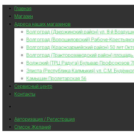
Главная
Магазин
Адреса наших магазинов
Волгоград (Дзержинский район) ул. 8-й Воздушн
Волгоград (Ворошиловский) Рабоче-Крестьянс
Волгоград (Красноармейский район) 50 лет Окт
Волгоград (Тракторозаводский район) площадь
Волжский (ТРЦ Радуга) Бульвар Профсоюзов 7
Элиста (Республика Калмыкия) ул. С.М. Будённог
Камышин Пролетарская 56
Сервисный центр
Контакты
Авторизация / Регистрация
Список Желаний