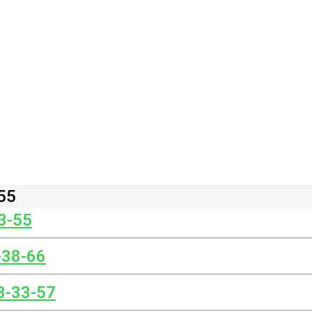
55
3-55
-38-66
3-33-57