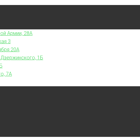
ой Армии, 28А
кая 3
ября 20А
 Дзержинского, 1Б
Б
о, 7А