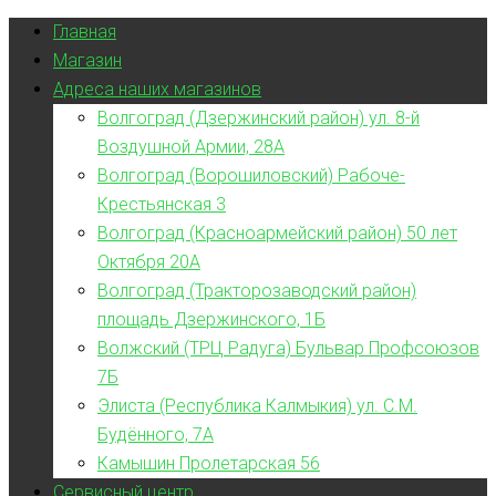
Главная
Магазин
Адреса наших магазинов
Волгоград (Дзержинский район) ул. 8-й
Воздушной Армии, 28А
Волгоград (Ворошиловский) Рабоче-
Крестьянская 3
Волгоград (Красноармейский район) 50 лет
Октября 20А
Волгоград (Тракторозаводский район)
площадь Дзержинского, 1Б
Волжский (ТРЦ Радуга) Бульвар Профсоюзов
7Б
Элиста (Республика Калмыкия) ул. С.М.
Будённого, 7А
Камышин Пролетарская 56
Сервисный центр