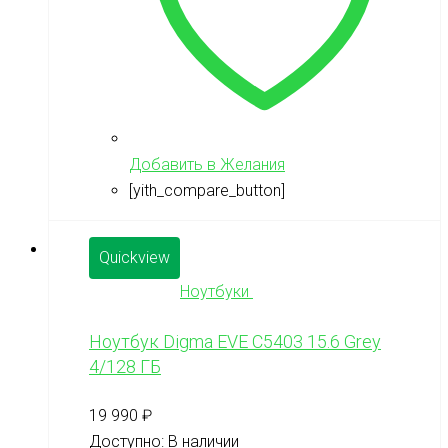
Добавить в Желания
[yith_compare_button]
Quickview
Ноутбуки
Ноутбук Digma EVE C5403 15.6 Grey
4/128 ГБ
19 990
₽
Доступно:
В наличии