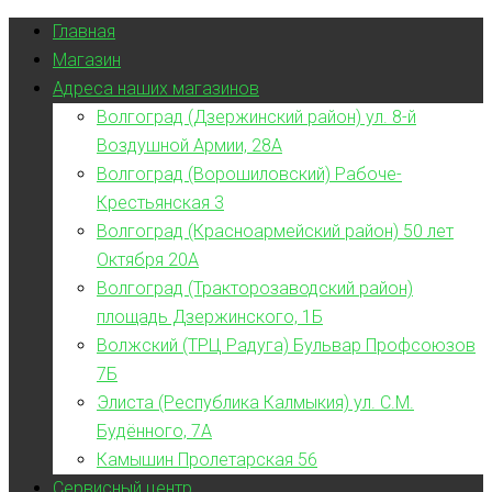
Главная
Магазин
Адреса наших магазинов
Волгоград (Дзержинский район) ул. 8-й
Воздушной Армии, 28А
Волгоград (Ворошиловский) Рабоче-
Крестьянская 3
Волгоград (Красноармейский район) 50 лет
Октября 20А
Волгоград (Тракторозаводский район)
площадь Дзержинского, 1Б
Волжский (ТРЦ Радуга) Бульвар Профсоюзов
7Б
Элиста (Республика Калмыкия) ул. С.М.
Будённого, 7А
Камышин Пролетарская 56
Сервисный центр