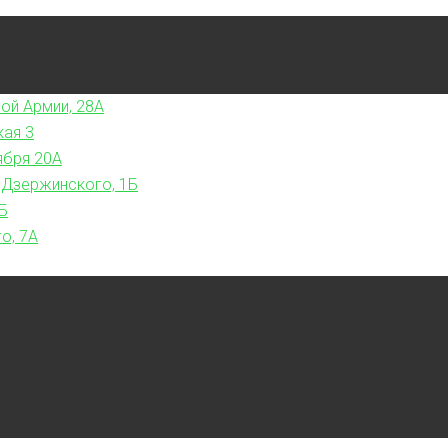
ой Армии, 28А
кая 3
ября 20А
 Дзержинского, 1Б
Б
о, 7А