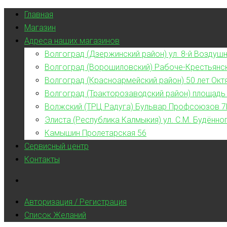
Главная
Магазин
Адреса наших магазинов
Волгоград (Дзержинский район) ул. 8-й Воздушн
Волгоград (Ворошиловский) Рабоче-Крестьянс
Волгоград (Красноармейский район) 50 лет Окт
Волгоград (Тракторозаводский район) площадь
Волжский (ТРЦ Радуга) Бульвар Профсоюзов 7
Элиста (Республика Калмыкия) ул. С.М. Будённог
Камышин Пролетарская 56
Сервисный центр
Контакты
Авторизация / Регистрация
Список Желаний