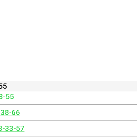
55
3-55
-38-66
3-33-57