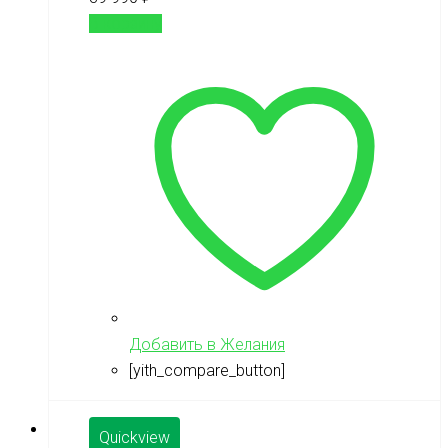
В корзину
Добавить в Желания
[yith_compare_button]
Quickview