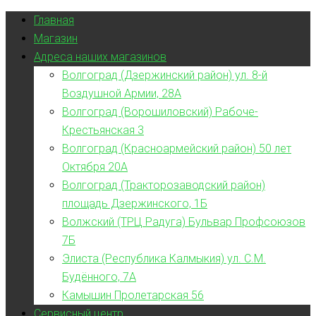
Главная
Магазин
Адреса наших магазинов
Волгоград (Дзержинский район) ул. 8-й
Воздушной Армии, 28А
Волгоград (Ворошиловский) Рабоче-
Крестьянская 3
Волгоград (Красноармейский район) 50 лет
Октября 20А
Волгоград (Тракторозаводский район)
площадь Дзержинского, 1Б
Волжский (ТРЦ Радуга) Бульвар Профсоюзов
7Б
Элиста (Республика Калмыкия) ул. С.М.
Будённого, 7А
Камышин Пролетарская 56
Сервисный центр