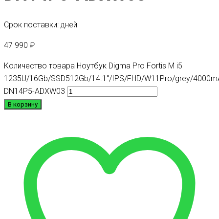
Срок поставки: дней
47 990
₽
Количество товара Ноутбук Digma Pro Fortis M i5
1235U/16Gb/SSD512Gb/14.1"/IPS/FHD/W11Pro/grey/4000m
DN14P5-ADXW03
В корзину